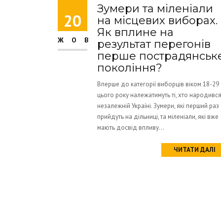
Зумери та міленіали
20
на місцевих виборах.
Як вплине на
ЖОВ
результат перегонів
перше пострадянськ
покоління?
Вперше до категорії виборців віком 18-29
цього року належатимуть ті, хто народився
незалежній Україні. Зумери, які перший раз
прийдуть на дільниці, та міленіали, які вже
мають досвід впливу...
ЧИТАТИ ДАЛІ