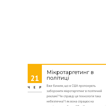
Мікротаргетинг в
21
політиці
Вже бачили, що в США пропонують
ЧЕР
заборонити мікротаргетинг в політичній
рекламі? Чи справді ця технологія така
небезпечна? І як вона спрацює на