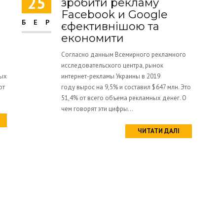
25
зробити рекламу
Facebook и Google
БЕР
єфективнішою та
економити
Согласно данным Всемирного рекламного
исследовательского центра, рынок
вых
интернет-рекламы Украины в 2019
от
году вырос на 9,5% и составил $ 647 млн. Это
51,4% от всего объема рекламных денег. О
чем говорят эти цифры...
ЧИТАТИ ДАЛІ