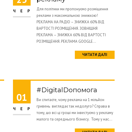
Для політики ми пропонуємо розміщення
ЧЕР
реклами з максимальною знижкою!
РЕКЛАМА НА РАДІО – ЗНИЖКА 60% ВІД
ВАРТОСТІ РОЗМІЩЕННЯ. ЗОВНІШНЯ
РЕКЛАМА – ЗНИЖКА 60% ВІД ВАРТОСТІ
РОЗМІЩЕННЯ. РЕКЛАМА GOOGLE...
ЧИТАТИ ДАЛІ
#DigitalDопомога
01
Ви спитаєте, чому реклама на 1 мільйон
гривень виглядає так недолуго? Справа в
ЧЕР
тому, шо всі ці гроші ми інвестуємо у рекламу
малого та середнього бізнесу. Тому у нас...