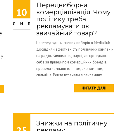
Передвиборна
10
комерціалізація. Чому
політику треба
ЛИП
рекламувати як
е
звичайний товар?
Напередодні місцевих виборів в MediaHub
дослідили ефективність політичних кампаній
на радіо. Виявилося, партії, які просувають
 у
себе за принципом комерційних брендів,
провели кампанії точніше, економніше,
сильніше. Решта втрачали в рекламних...
ЧИТАТИ ДАЛІ
Знижки на політичну
25
рекламу