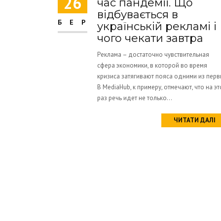
26
час пандемії. Що
відбувається в
БЕР
українській рекламі і
чого чекати завтра
Реклама – достаточно чувствительная
сфера экономики, в которой во время
кризиса затягивают пояса одними из пер
В MediaHub, к примеру, отмечают, что на эт
раз речь идет не только...
ЧИТАТИ ДАЛІ