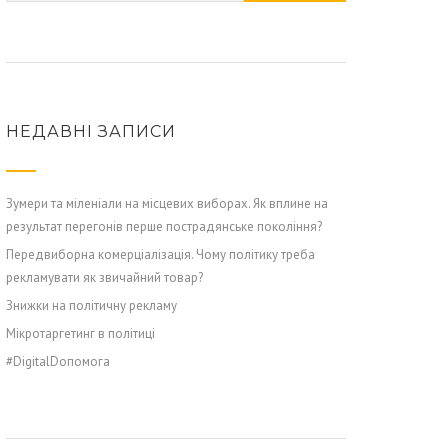
НЕДАВНІ ЗАПИСИ
Зумери та міленіали на місцевих виборах. Як вплине на
результат перегонів перше пострадянське покоління?
Передвиборна комерціалізація. Чому політику треба
рекламувати як звичайний товар?
Знижки на політичну рекламу
Мікротаргетинг в політиці
#DigitalDопомога