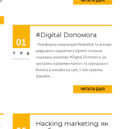
ЧИТАТИ ДАЛІ
ію
#Digital Dопомога
01
Платформа комунікацій MediaHub та агенція
цифрового маркетингу Inprime починає
ТРА
соціальну ініціативу #Digital Dопомога. Це
програма підтримки малого та середнього
бізнесу в онлайні на суму 1 млн гривень.
Давайте...
ЧИТАТИ ДАЛІ
д
Hacking marketing: як